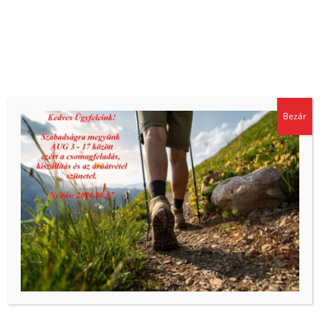
Sütiket használunk, hogy biztosítsuk a weboldal megfelelő
Bezár
működését és biztonságát, valamint hogy a lehető legjobb
felhasználói élményt kínáljuk. Az oldal további használatával
ön elfogadja a sütik használatát.
Roller szelep, 8,3 mm furathoz
Adatkezelési tájékoztató
Elfogadom
198
Ft
ÁFA-val