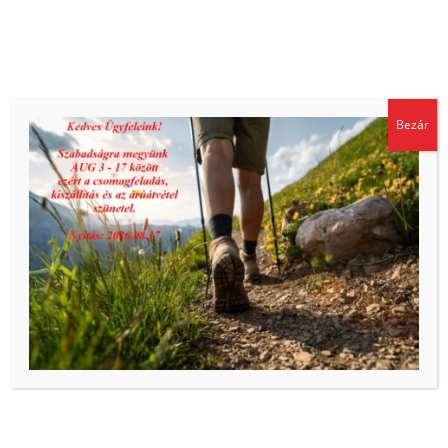
40 gr 840C kis teher felüthető keréksúly
343
Ft
ÁFA-val
Sütiket használunk, hogy biztosítsuk a weboldal megfelelő
Bezár
működését és biztonságát, valamint hogy a lehető legjobb
felhasználói élményt kínáljuk. Az oldal további használatával
ön elfogadja a sütik használatát.
Adatkezelési tájékoztató
Elfogadom
45 gr 840C kis teher felüthető keréksúly
379
Ft
ÁFA-val