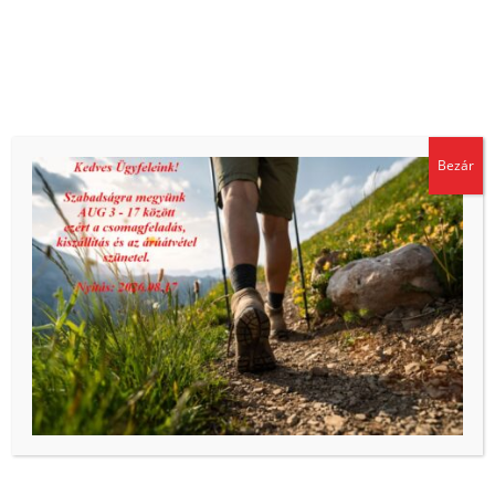
Ez is érdekelheti…
Sütiket használunk, hogy biztosítsuk a weboldal megfelelő
Bezár
működését és biztonságát, valamint hogy a lehető legjobb
felhasználói élményt kínáljuk. Az oldal további használatával
ön elfogadja a sütik használatát.
Póttömlő nyomásmérő órához
Adatkezelési tájékoztató
Elfogadom
4.292
Ft
ÁFA-val
0-14 bar manométer
15.108
Ft
ÁFA-val
Hasonló termékek