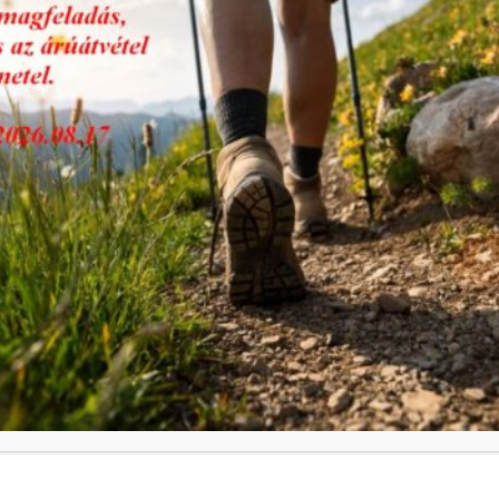
:
M22173800000
Kategória:
Műanyag bontófej betétek, bur
dését és biztonságát, valamint hogy a lehető legjobb felhasználó
a sütik használatát.
Adatkezelési tájékoztató
Elfogadom
Hasonló termékek
628: Szerelőgéphez műanyag betét
238: Bontófej betét