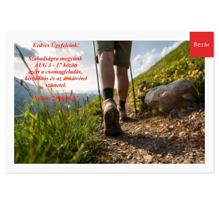
cikkszám alatt megtalálja.
Sütiket használunk, hogy biztosítsuk a weboldal megfelelő
Bezár
Cikkszám:
JXCT11835350
működését és biztonságát, valamint hogy a lehető legjobb
felhasználói élményt kínáljuk. Az oldal további használatával
Kategóriák:
Kiárusítás
,
Radiáltapaszok
ön elfogadja a sütik használatát.
Adatkezelési tájékoztató
Elfogadom
Hasonló termékek