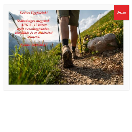
Sütiket használunk, hogy biztosítsuk a weboldal megfelelő
Bezár
működését és biztonságát, valamint hogy a lehető legjobb
felhasználói élményt kínáljuk. Az oldal további használatával
Hasonló termékek
ön elfogadja a sütik használatát.
Adatkezelési tájékoztató
Elfogadom
SOLD OUT
Xtra Seal: Szerelőpaszta ecset, kicsi cserélhető f.
11-882 Radiál tapasz
3.231
Ft
4.196
Ft
ÁFA-val
ÁFA-val